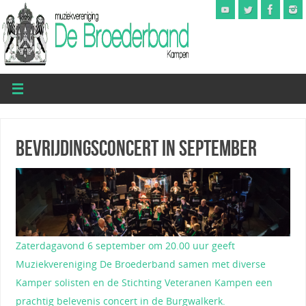
Bevrijdingsconcert in september
Zaterdagavond 6 september om 20.00 uur geeft
Muziekvereniging De Broederband samen met diverse
Kamper solisten en de Stichting Veteranen Kampen een
prachtig belevenis concert in de Burgwalkerk.