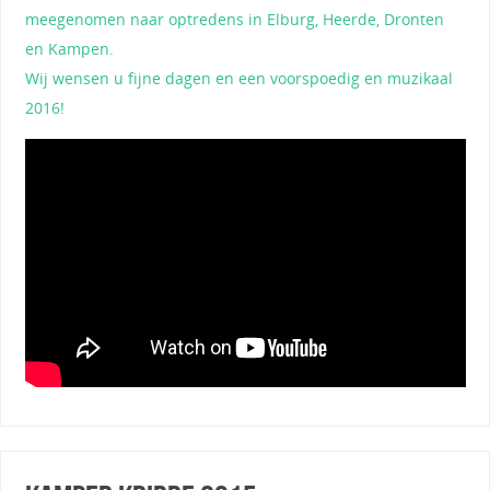
meegenomen naar optredens in Elburg, Heerde, Dronten
en Kampen.
Wij wensen u fijne dagen en een voorspoedig en muzikaal
2016!