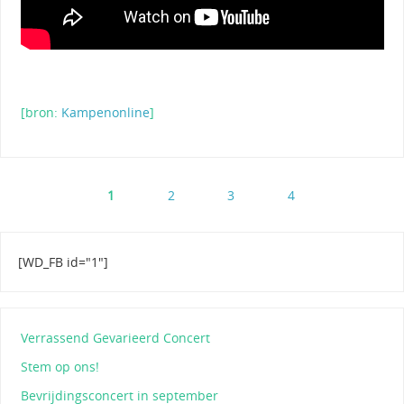
[bron:
Kampenonline
]
1
2
3
4
[WD_FB id="1"]
Verrassend Gevarieerd Concert
Stem op ons!
Bevrijdingsconcert in september