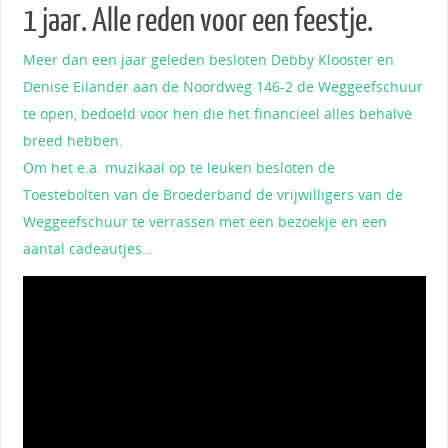
1 jaar. Alle reden voor een feestje.
Meer dan een jaar geleden besloten Debby Klooster en
Denise Eilander aan de Noordweg 146-2 de Weggeefschuur
te open, bedoeld voor hen die het financieel alles behalve
breed hebben.
Om het e.a. muzikaal op te leuken besloten de
Toestebolten van de Broederband de vrijwilligers van de
Weggeefschuur te verrassen met een bezoekje en een
aantal cadeautjes…