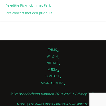
4e editie Picknick in het Park
Iers concert met een puqquiz
THUIS
WIJ ZIJN
NIEUWS
MEDIA
CONTACT
SPONSORKLIKS
© De Broederband Kampen 2019-2025 |
Privacy Policy
MOGELIJK GEMAAKT DOOR
PARABOLA
&
WORDPRESS.