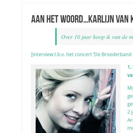
Aan het woord…Karlijn van 
Over 10 jaar hoop ik van de mu
[interview t.b.v. het concert ‘De Broederband i
1.
va
Mi
ge
ge
2 
Ar
mo