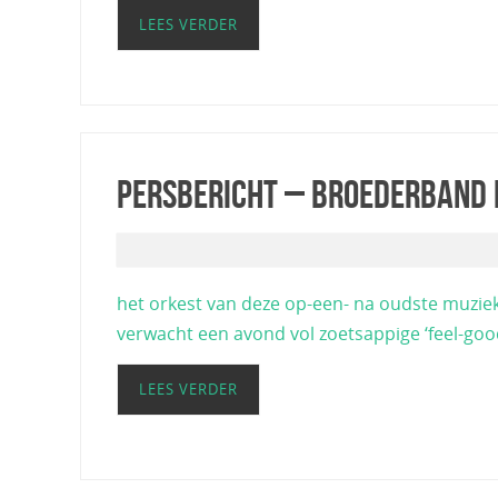
LEES VERDER
PERSBERICHT – Broederband 
het orkest van deze op-een- na oudste muzie
verwacht een avond vol zoetsappige ‘feel-good
LEES VERDER