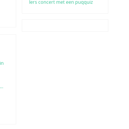
Iers concert met een puqquiz
in
t…