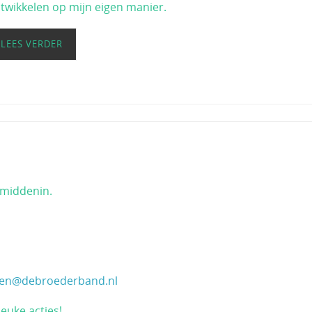
twikkelen op mijn eigen manier.
LEES VERDER
r middenin.
gen@debroederband.nl
euke acties!