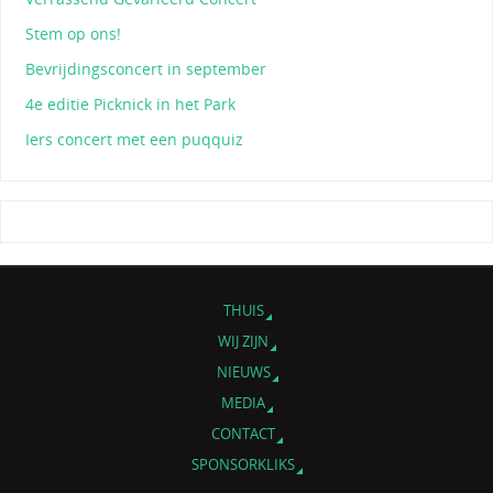
Stem op ons!
Bevrijdingsconcert in september
4e editie Picknick in het Park
Iers concert met een puqquiz
THUIS
WIJ ZIJN
NIEUWS
MEDIA
CONTACT
SPONSORKLIKS