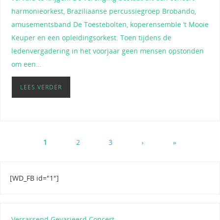
harmonieorkest, Braziliaanse percussiegroep Brobando,
amusementsband De Toestebolten, koperensemble ‘t Mooie
Keuper en een opleidingsorkest. Toen tijdens de
ledenvergadering in het voorjaar geen mensen opstonden
om een…
LEES VERDER
1
2
3
›
»
[WD_FB id="1"]
Verrassend Gevarieerd Concert