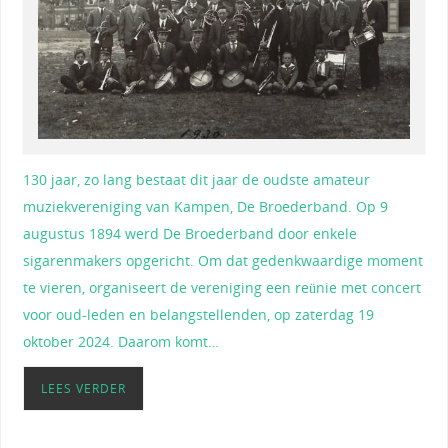
130 jaar, zo lang bestaat dit jaar de oudste amateur
muziekvereniging van Kampen, De Broederband. Op 9
augustus 1894 werd De Broederband door enkele
sigarenmakers opgericht. Om dat gedenkwaardige moment
te vieren, organiseert de vereniging een reünie met concert
voor oud-leden en belangstellenden, op zaterdag 19
oktober 2024. Daarom komt…
LEES VERDER