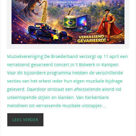
Muziekvereniging De Broederband verzorgt op 11 april een
verrassend gevarieerd concert in ’t Bolwerk in Kampen.
Voor dit bijzondere programma hebben de verschillende
secties van het orkest ieder hun eigen muzikale bijdrage
geleverd. Daardoor ontstaat een afwisselende avond vol
uiteenlopende stijlen en klanken. Van herkenbare
melodieën tot verrassende muzikale uitstapjes:…
LEES VERDER