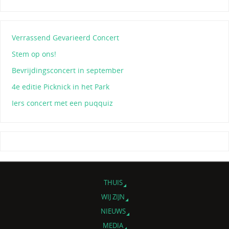
Verrassend Gevarieerd Concert
Stem op ons!
Bevrijdingsconcert in september
4e editie Picknick in het Park
Iers concert met een puqquiz
THUIS
WIJ ZIJN
NIEUWS
MEDIA