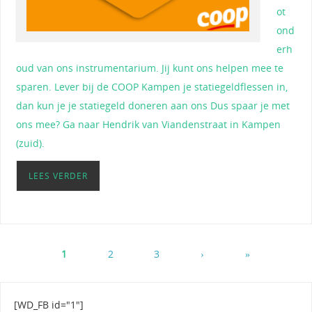
ot
ond
erh
oud van ons instrumentarium. Jij kunt ons helpen mee te
sparen. Lever bij de COOP Kampen je statiegeldflessen in,
dan kun je je statiegeld doneren aan ons Dus spaar je met
ons mee? Ga naar Hendrik van Viandenstraat in Kampen
(zuid).
LEES VERDER
1
2
3
›
»
[WD_FB id="1"]