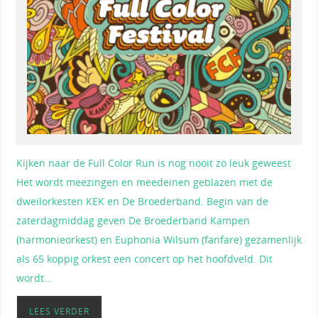
Kijken naar de Full Color Run is nog nooit zo leuk geweest
Het wordt meezingen en meedeinen geblazen met de
dweilorkesten KEK en De Broederband. Begin van de
zaterdagmiddag geven De Broederband Kampen
(harmonieorkest) en Euphonia Wilsum (fanfare) gezamenlijk
als 65 koppig orkest een concert op het hoofdveld. Dit
wordt…
LEES VERDER