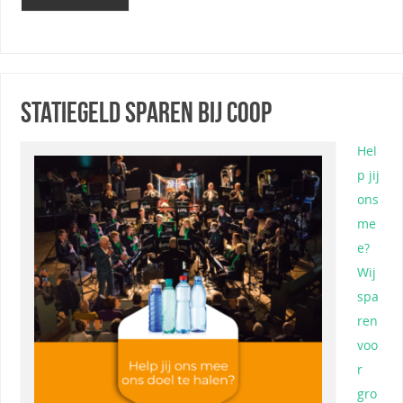
Statiegeld sparen bij COOP
Hel
p jij
ons
me
e?
Wij
spa
ren
voo
r
gro