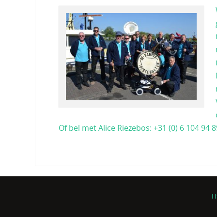
Of bel met Alice Riezebos: +31 (0) 6 104 94 8
T