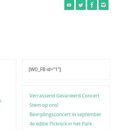
[WD_FB id="1"]
Verrassend Gevarieerd Concert
n
Stem op ons!
Bevrijdingsconcert in september
4e editie Picknick in het Park