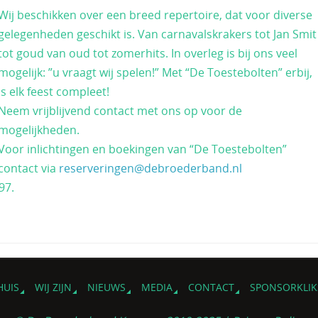
Wij beschikken over een breed repertoire, dat voor diverse
gelegenheden geschikt is. Van carnavalskrakers tot Jan Smit
tot goud van oud tot zomerhits. In overleg is bij ons veel
mogelijk: ”u vraagt wij spelen!” Met “De Toestebolten” erbij,
is elk feest compleet!
Neem vrijblijvend contact met ons op voor de
mogelijkheden.
Voor inlichtingen en boekingen van “De Toestebolten”
contact via
reserveringen@debroederband.nl
97.
HUIS
WIJ ZIJN
NIEUWS
MEDIA
CONTACT
SPONSORKLIK