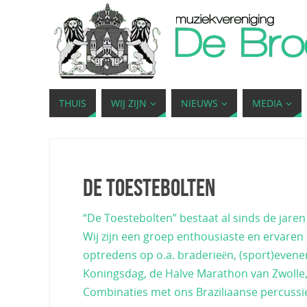
THUIS
WIJ ZIJN
NIEUWS
MEDIA
De Toestebolten
“De Toestebolten” bestaat al sinds de jaren
Wij zijn een groep enthousiaste en ervaren
optredens op o.a. braderieën, (sport)evenem
Koningsdag, de Halve Marathon van Zwolle,
Combinaties met ons Braziliaanse percuss