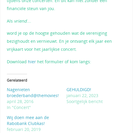
tijdens onze concerten. En dit kan niet zonder een
financiële steun van jou.
Als
vriend
….
word je op de hoogte gehouden wat de vereniging
bezighoudt en vernieuwt. En je ontvangt elk jaar een
vrijkaart voor het jaarlijkse concert.
Download
hier
het formulier of kom langs:
Gerelateerd
Nagenieten
GEHULDIGD!
broederband@themovies!
januari 22, 2023
april 28, 2016
Soortgelijk bericht
In "Concert"
Wij doen mee aan de
Rabobank Clubkas!
februari 20, 2019