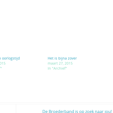
 oorlogstijd
Het is bijna zover
2015
maart 27, 2015
f"
In "Archief"
De Broederband is op zoek naar jou!