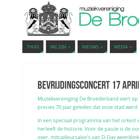
THUIS
WIJ ZIJN
NIEUWS
MEDIA
Bevrijdingsconcert 17 apri
Muziekvereniging De Broederband viert op 
precies 70 jaar geleden dat onze stad werd 
In een speciaal programma van het orkest
herleeft de historie. Voor de pauze is de 
over, mitrailleursalvo’s van D-Day weerklin