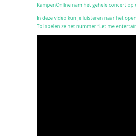
KampenOnline nam het gehele concert op en 
In deze video kun je luisteren naar het o
Tol spelen ze het nummer “Let me entertai