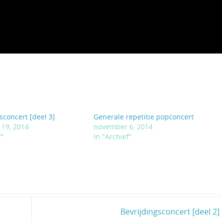
sconcert [deel 3]
Generale repetitie popconcert
19, 2014
november 6, 2014
f"
In "Archief"
Bevrijdingsconcert [deel 2]