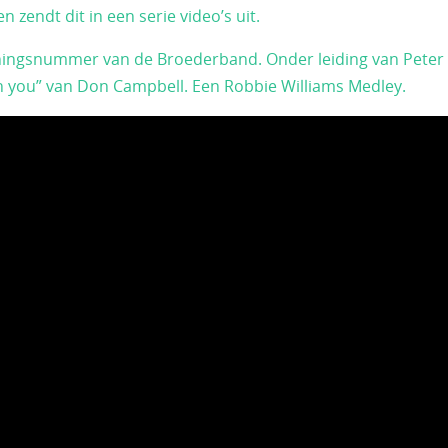
zendt dit in een serie video’s uit.
peningsnummer van de Broederband. Onder leiding van Peter
n you” van Don Campbell. Een Robbie Williams Medley.