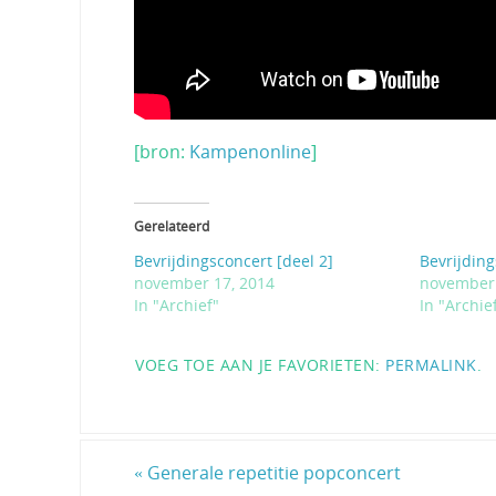
[bron:
Kampenonline
]
Gerelateerd
Bevrijdingsconcert [deel 2]
Bevrijding
november 17, 2014
november 
In "Archief"
In "Archie
VOEG TOE AAN JE FAVORIETEN:
PERMALINK
.
«
Generale repetitie popconcert