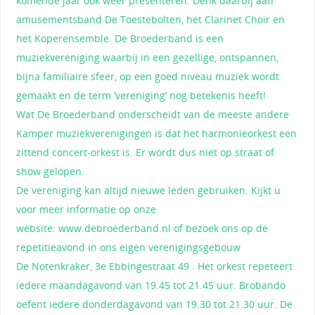
komende jaar ook weer presenteren. Denk daarbij aan
amusementsband De Toestebolten, het Clarinet Choir en
het Koperensemble. De Broederband is een
muziekvereniging waarbij in een gezellige, ontspannen,
bijna familiaire sfeer, op een goed niveau muziek wordt
gemaakt en de term ‘vereniging’ nog betekenis heeft!
Wat De Broederband onderscheidt van de meeste andere
Kamper muziekverenigingen is dat het harmonieorkest een
zittend concert-orkest is. Er wordt dus niet op straat of
show gelopen.
De vereniging kan altijd nieuwe leden gebruiken. Kijkt u
voor meer informatie op onze
website: www.debroederband.nl of bezoek ons op de
repetitieavond in ons eigen verenigingsgebouw
De Notenkraker, 3e Ebbingestraat 49 . Het orkest repeteert
iedere maandagavond van 19.45 tot 21.45 uur. Brobando
oefent iedere donderdagavond van 19.30 tot 21.30 uur. De