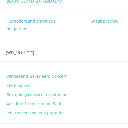
BLADWIJZER MAKEN
PERMALINK
.
«
Broederband ambitieus
Sneak preview
»
het jaar in
[WD_FB id="1"]
Verrassend Gevarieerd Concert
Stem op ons!
Bevrijdingsconcert in september
4e editie Picknick in het Park
Iers concert met een puqquiz