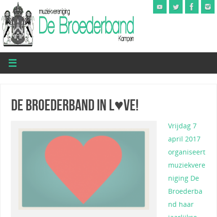
De Broederband in L♥VE!
Vrijdag 7
april 2017
organiseert
muziekvere
niging De
Broederba
nd haar