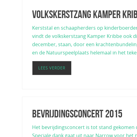
Volkskerstzang Kamper Krib
Kerststal en schaapherders op kinderboerderij
vindt de volkskerstzang Kamper Kribbe ook di
december, staan, door een krachtenbundeling 
en de Natuurspeelplaats helemaal in het tek
LEES VERDER
Bevrijdingsconcert 2015
Het bevrijdingsconcert is tot stand gekome
Speciale dank gaat uit naar Narrow voor het 