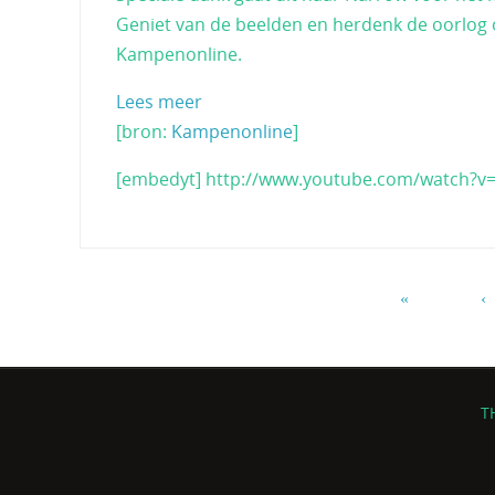
Geniet van de beelden en herdenk de oorlog
Kampenonline.
Lees meer
[bron:
Kampenonline
]
[embedyt] http://www.youtube.com/watch?v
«
‹
T