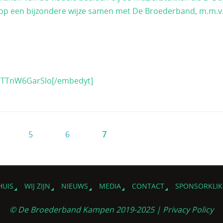
 op een bijzondere wijze samen met De Broederband, m.m.v
=TTnW6GarSlo[/embedyt]
5
6
7
HUIS
WIJ ZIJN
NIEUWS
MEDIA
CONTACT
SPONSORKLIK
© De Broederband Kampen 2019-2025 |
Privacy Policy